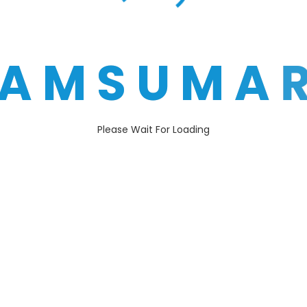
A
M
S
U
M
A
la
Please Wait For Loading